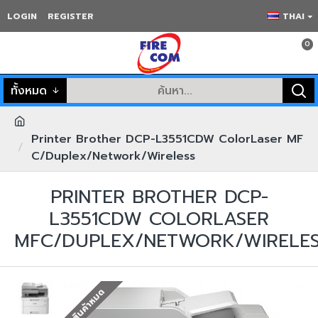
LOGIN
REGISTER
THAI
0
ทั้งหมด
Printer Brother DCP-L3551CDW ColorLaser MF
C/Duplex/Network/Wireless
PRINTER BROTHER DCP-
L3551CDW COLORLASER
MFC/DUPLEX/NETWORK/WIRELES
สินค้าหมด